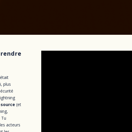
prendre
était
, plus
sécurité
Lightning
-source
(et
ning,
. Tu
 les acteurs
t les