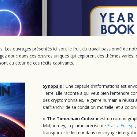
. Les ouvrages présentés ici sont le fruit du travail passionné de no
ngez donc dans ces œuvres uniques qui explorent des thèmes variés, de 
ont au cœur de ces récits captivants.
Synopsis
: Une capsule d’informations est envo
Terre. Elle raconte à qui veut bien l’entendre c
des cryptomonnaies, le genre humain a réussi à 
s’affranchir de sa condition mortelle, et à colon
« The Timechain Codex »
est un roman graph
MidJourney, la plume précise de
FractalEncrypt
transporter le lecteur dans un voyage intergal