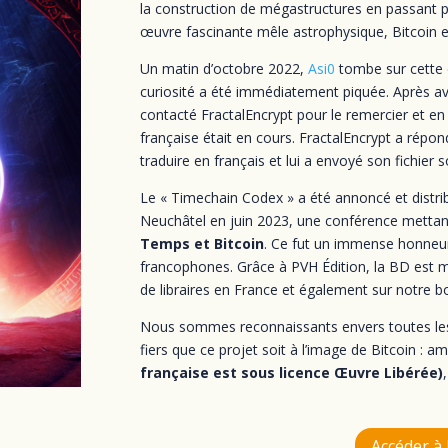
la construction de mégastructures en passant pa
œuvre fascinante mêle astrophysique, Bitcoin et
Un matin d’octobre 2022,
Asi0
tombe sur cette œ
curiosité a été immédiatement piquée. Après av
contacté FractalEncrypt pour le remercier et en
française était en cours. FractalEncrypt a répo
traduire en français et lui a envoyé son fichier
Le « Timechain Codex » a été annoncé et distri
Neuchâtel en juin 2023, une conférence mettan
Temps et Bitcoin
. Ce fut un immense honneur 
francophones. Grâce à PVH Édition, la BD est m
de libraires en France et également sur notre bo
Nous sommes reconnaissants envers toutes les p
fiers que ce projet soit à l’image de Bitcoin : amb
française est sous licence Œuvre Libérée)
Accéder à 