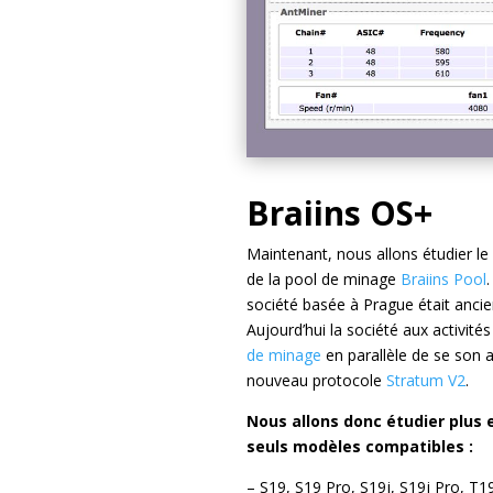
Braiins OS+
Maintenant, nous allons étudier le 
de la pool de minage
Braiins Pool
société basée à Prague était anc
Aujourd’hui la société aux activité
de minage
en parallèle de se son a
nouveau protocole
Stratum V2
.
Nous allons donc étudier plus 
seuls modèles compatibles :
– S19, S19 Pro, S19j, S19j Pro, T1