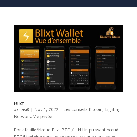
Blixt
par
asi0
|
Nov 1, 2022
|
Les conseils Bitcoin
,
Lighting
Network
,
Vie privée
Portefeuille/Nœud Blixt BTC ⚡️ LN Un puissant nœud
BTC/Lightning dans votre poche, où que vous soyez