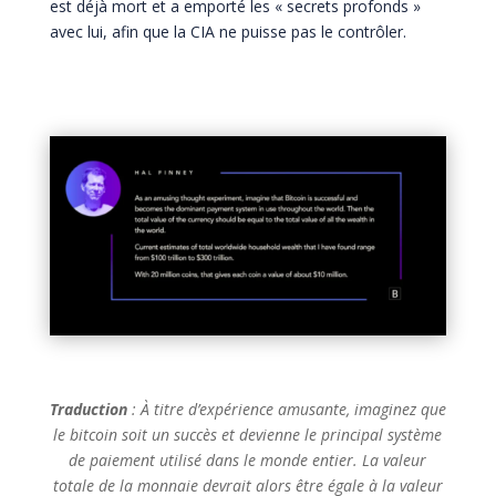
est déjà mort et a emporté les « secrets profonds »
avec lui, afin que la CIA ne puisse pas le contrôler.
Traduction
: À titre d’expérience amusante, imaginez que
le bitcoin soit un succès et devienne le principal système
de paiement utilisé dans le monde entier. La valeur
totale de la monnaie devrait alors être égale à la valeur