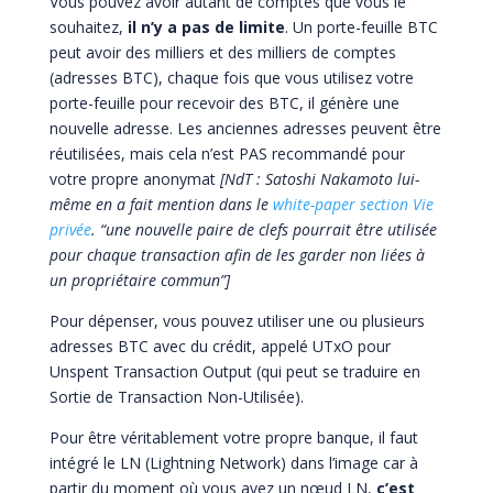
Vous pouvez avoir autant de comptes que vous le
souhaitez,
il n’y a pas de limite
. Un porte-feuille BTC
peut avoir des milliers et des milliers de comptes
(adresses BTC), chaque fois que vous utilisez votre
porte-feuille pour recevoir des BTC, il génère une
nouvelle adresse. Les anciennes adresses peuvent être
réutilisées, mais cela n’est PAS recommandé pour
votre propre anonymat
[NdT : Satoshi Nakamoto lui-
même en a fait mention dans le
white-paper section Vie
privée
. “une nouvelle paire de clefs pourrait être utilisée
pour chaque transaction afin de les garder non liées à
un propriétaire commun”]
Pour dépenser, vous pouvez utiliser une ou plusieurs
adresses BTC avec du crédit, appelé UTxO pour
Unspent Transaction Output (qui peut se traduire en
Sortie de Transaction Non-Utilisée).
Pour être véritablement votre propre banque, il faut
intégré le LN (Lightning Network) dans l’image car à
partir du moment où vous avez un nœud LN,
c’est