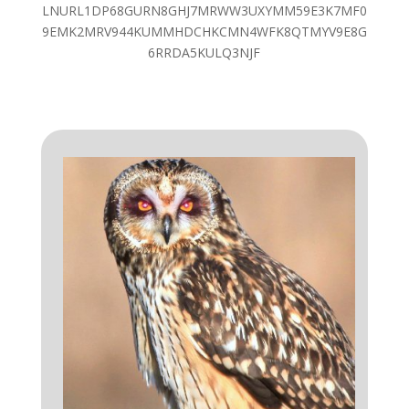
LNURL1DP68GURN8GHJ7MRWW3UXYMM59E3K7MF0
9EMK2MRV944KUMMHDCHKCMN4WFK8QTMYV9E8G
6RRDA5KULQ3NJF