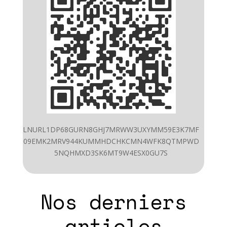
LNURL1DP68GURN8GHJ7MRWW3UXYMM59E3K7MF
09EMK2MRV944KUMMHDCHKCMN4WFK8QTMPWD
5NQHMXD3SK6MT9W4ESX0GU7S
Nos derniers
articles