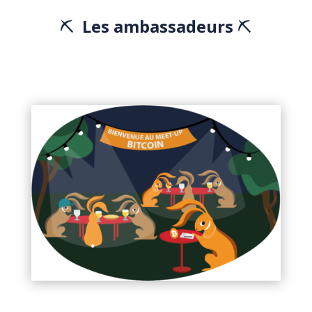
⛏
Les ambassadeurs
⛏